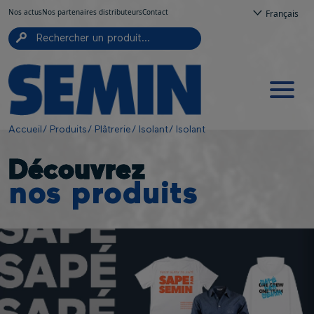
Top navigation
Aller au contenu principal
Panneau de gestion des cookies
Nos actus
Nos partenaires distributeurs
Contact
Français
Navigation principale
Fil d'Ariane
Accueil
Produits
Plâtrerie
Isolant
Isolant
Découvrez
nos produits