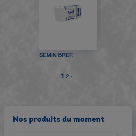
SEMIN BREF.
Pagination
Page courante
Page
Page suivante
Dernière page
1
2
›
Nos produits du moment