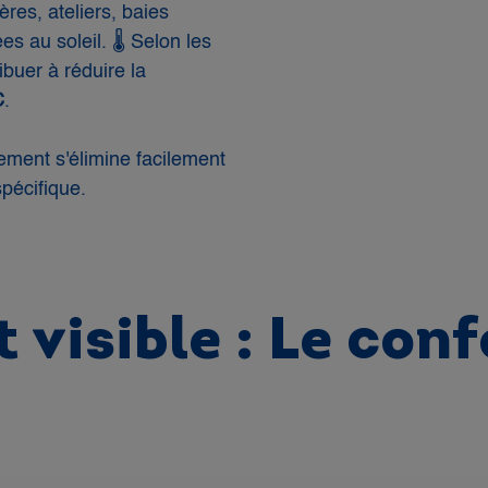
res, ateliers, baies
s au soleil. 🌡️ Selon les
ibuer à réduire la
C
.
tement s'élimine facilement
spécifique.
 visible : Le conf