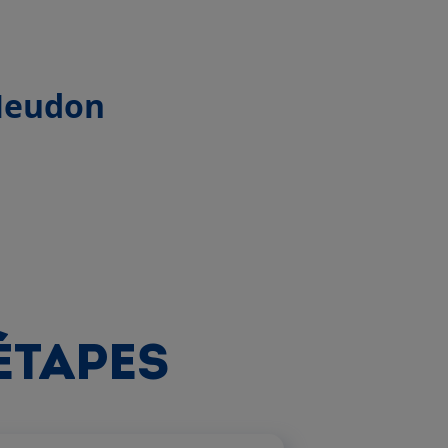
 Meudon
 ÉTAPES