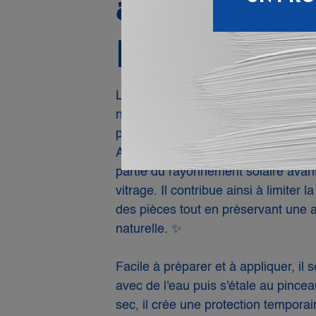
avec le Bl
Meudon SE
Le
Blanc de Meudon SEMIN
est un
naturelle à base de carbonate de ca
protéger les surfaces vitrées des fo
Appliqué sur les vitres, il forme un v
partie du rayonnement solaire avant 
vitrage. Il contribue ainsi à limiter
des pièces tout en préservant une 
naturelle. ✨
Facile à préparer et à appliquer, i
avec de l'eau puis s'étale au pincea
sec, il crée une protection temporai