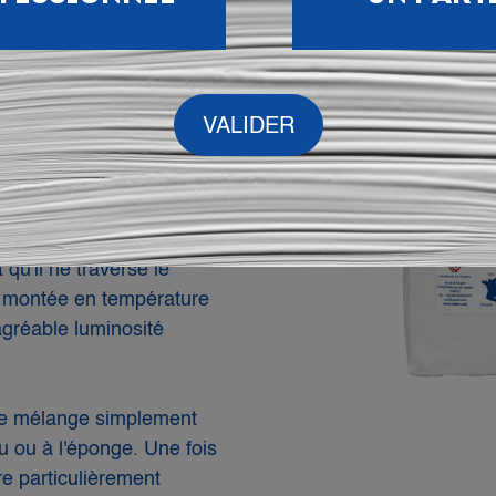
anc de
MIN ❄️
e poudre minérale
lcium, idéale pour
rtes chaleurs estivales.
oile blanc qui réfléchit une
qu'il ne traverse le
 la montée en température
agréable luminosité
l se mélange simplement
u ou à l'éponge. Une fois
re particulièrement