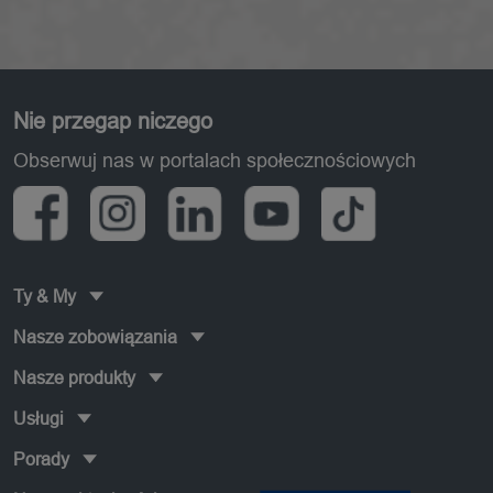
Pied de page
Nie przegap niczego
Obserwuj nas w portalach społecznościowych
Ty & My
Nasze zobowiązania
Nasze produkty
Usługi
Porady