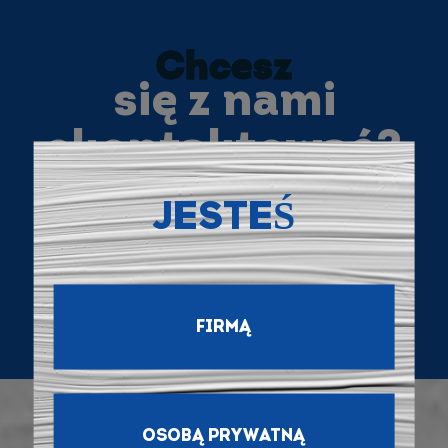
Chcesz
się z nami
skontaktować?
JESTEŚ
SKONTAKTUJ SIĘ Z NAMI
FIRMĄ
OSOBĄ PRYWATNĄ