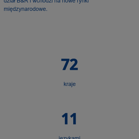
dział B&R i wchodzi na nowe rynki
międzynarodowe.
72
kraje
11
językami