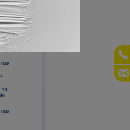
MY W
KCIE
 nas
ku
e na
ie
 nas