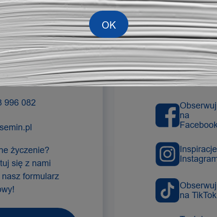
MASZ
ZOSTAŃ
TANIE?
KONTA
8 996 082
Obserwuj
na
Faceboo
semin.pl
Inspiracj
ne życzenie?
Instagram
uj się z nami
 nasz formularz
Obserwuj
owy!
na TikTok