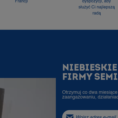
Francji
dyspozycji, aby
służyć Ci najlepszą
radą
NIEBIESKI
FIRMY SEM
Otrzymuj co dwa miesiące 
zaangażowaniu, działaniac