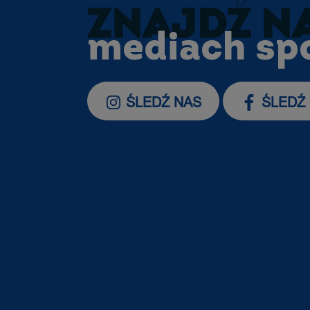
ZNAJDŹ N
mediach sp
ŚLEDŹ NAS
ŚLEDŹ