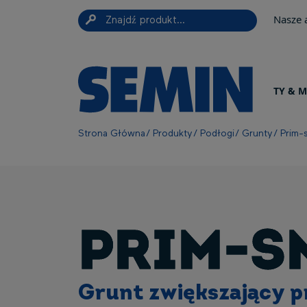
Top navigation
Przejdź do treści
Panel zarządzania plikami cookies
Nasze 
Navigation principale
TY & 
Ścieżka nawigacyjna
Strona Główna
Produkty
Podłogi
Grunty
Prim-
PRIM-S
Grunt zwiększający 