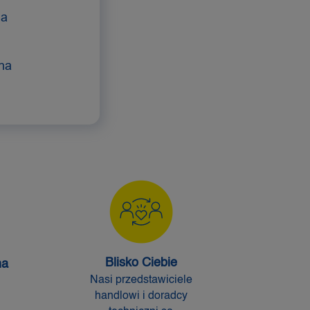
na
 na
Blisko Ciebie
na
Nasi przedstawiciele
handlowi i doradcy