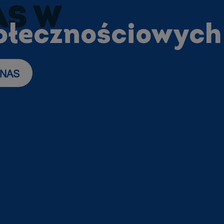
AS W
ołecznościowych
 NAS