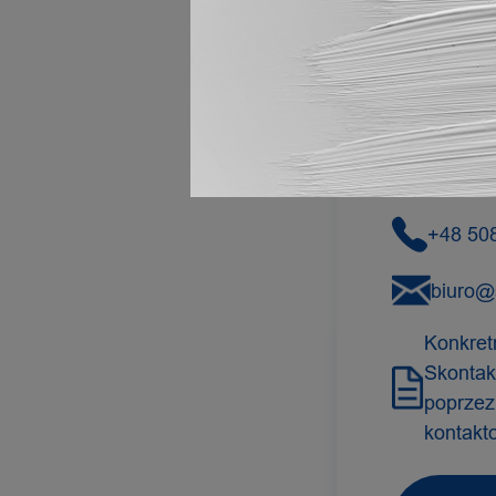
PY
+48 50
biuro@
Konkret
Skontakt
poprzez
kontakt