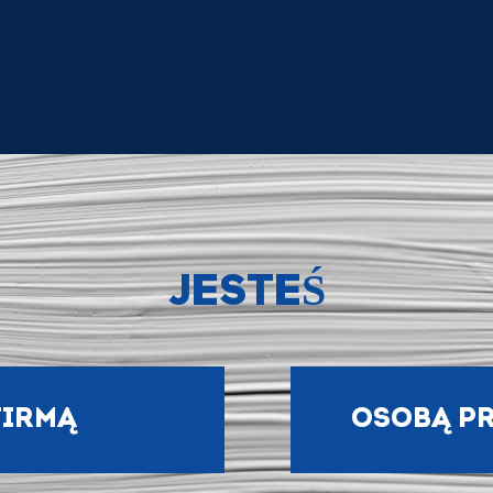
JESTEŚ
FIRMĄ
OSOBĄ P