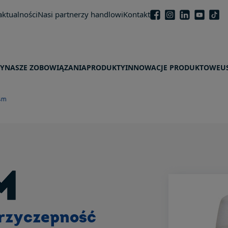
aktualności
Nasi partnerzy handlowi
Kontakt
MY
NASZE ZOBOWIĄZANIA
PRODUKTY
INNOWACJE PRODUKTOWE
U
sm
M
przyczepność