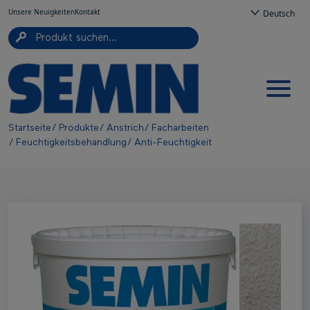
Top navigation
Direkt zum Inhalt
Cookie-Einstellungen
Unsere Neuigkeiten
Kontakt
Deutsch
Navigation principale
Pfadnavigation
Startseite
Produkte
Anstrich
Facharbeiten
Feuchtigkeitsbehandlung
Anti-Feuchtigkeit